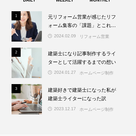
DAILY
WEEKLY
MONTHLY
1
1
元リフォーム営業が感じたリフ
ォーム集客の「課題」とこれか
らの「リフォーム戦略」
2024.02.09
リフォーム営業
2
建築士になり記事制作するライ
2
ターとして活躍するまでの想い
2024.01.27
ホームページ制作
3
建築好きで建築士になった私が
3
建築士ライターになった訳
2023.12.17
ホームページ制作