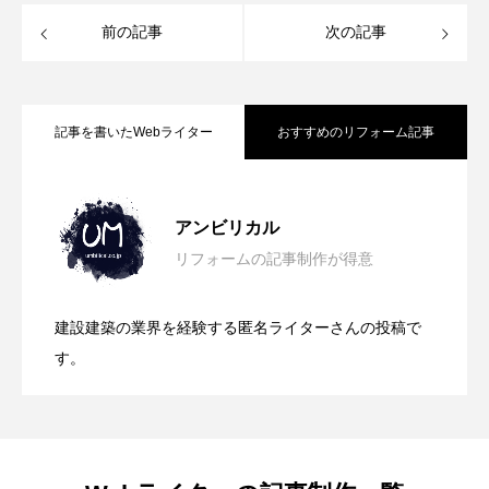
前の記事
次の記事
記事を書いたWebライター
おすすめのリフォーム記事
地域に根ざし、心に寄り添う。リフォー
2026.04.18
ムリスティング広告でお客さまと深くつ
アンビリカル
ながる方法
リフォームの記事制作が得意
効率よりも「企業の安心」を。リフォー
2026.04.18
ムSEOが届ける
建設建築の業界を経験する匿名ライターさんの投稿で
この会社にお願いしたい！と選ばれるた
2026.04.16
す。
めに。工務店さまの魅力を真っ直ぐ届け
るSEO