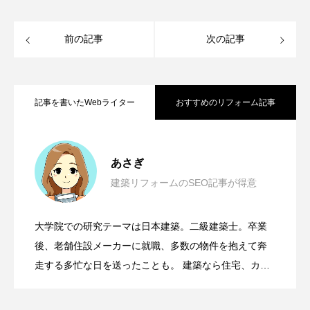
前の記事
次の記事
記事を書いたWebライター
おすすめのリフォーム記事
【〇〇市N様邸】マンションリノベで、憧
2024.07.27
れのホテルライクな日常を過ごす
あさぎ
建築リフォームのSEO記事が得意
ゆるやかに空間を分ける間仕切り建具
2024.11.26
で、おしゃれなマンションリフォーム
大学院での研究テーマは日本建築。二級建築士。卒業
大自然で働く醍醐味！田舎暮らしでアウ
2024.09.06
後、老舗住設メーカーに就職、多数の物件を抱えて奔
トドアを楽しみ、土木の仕事で働く
走する多忙な日を送ったことも。 建築なら住宅、カフ
ェ、美術館などの現代建築、日本建築からハリーポッ
ターのホグワーツ城まで、好きの範囲は広い。 子育て