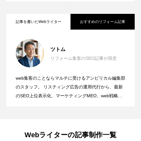
記事を書いたWebライター
おすすめのリフォーム記事
施工事例の掲載を目指してもらうことが
2026.04.22
問い合わせ増加へのSEO戦略
ツトム
リフォーム集客のSEO記事が得意
夫婦の時間がもっと愛おしくなる南欧風
2026.04.16
の平屋リフォーム
web集客のことならマルチに受けるアンビリカル編集部
未経験でも安心！施工管理への転職は、
2026.03.23
のスタッフ。 リスティング広告の運用代行から、最新
女性が活躍できる環境づくり
のSEO上位表示化、マーケティングMEO、web戦略ま
で得意としてます。 数値ではなく「リアルにお問い合
わせを増やしたい」という案件の場合、無我夢中で仕
事をするため、採算が合わずに社内からよく怒られま
す。 新築物件を購入して、内装装飾を施して住み飽き
Webライターの記事制作一覧
たら売却、その費用を頭金に新しい物件購入を繰り返