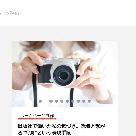
ォーム戦略」
ホームページ制作
ホー
ム
出版社で働いた私の気づき。読者と繋が
工務
が
る”写真”という表現手段
が生