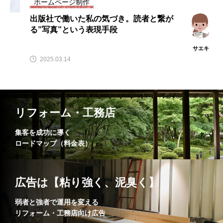
ホームページ制作
出版社で働いた私の気づき。読者と繋が
る”写真”という表現手段
サエキ
2025.03.14
リフォーム・工務店
集客を成功に導く
ロードマップ（料金表）
広告は【粘り強く、泥臭く】
弱者と強者で運用を変える
リフォーム・工務店向け広告